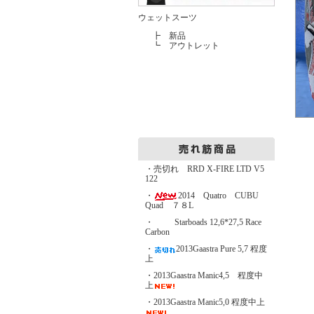
ウェットスーツ
┣
新品
┗
アウトレット
・売切れ RRD X-FIRE LTD V5
122
・
2014 Quatro CUBU
Quad ７８L
・
Starboads 12,6*27,5 Race
Carbon
・
2013Gaastra Pure 5,7 程度
上
・2013Gaastra Manic4,5 程度中
上
・2013Gaastra Manic5,0 程度中上