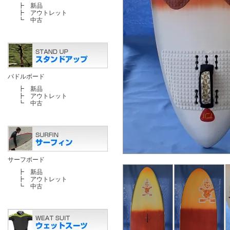
┣
新品
┣
アウトレット
┗
中古
パドルボード
┣
新品
┣
アウトレット
┗
中古
サーフボード
┣
新品
┣
アウトレット
┗
中古