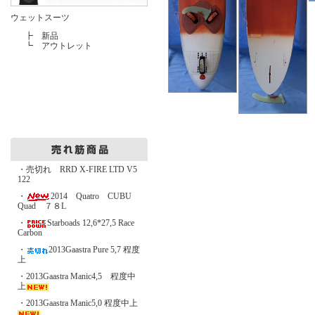
ウェットスーツ
┣
新品
┗
アウトレット
・売切れ RRD X-FIRE LTD V5
122
・
2014 Quatro CUBU
Quad ７８L
・
Starboads 12,6*27,5 Race
Carbon
・
2013Gaastra Pure 5,7 程度
上
・2013Gaastra Manic4,5 程度中
上
・2013Gaastra Manic5,0 程度中上