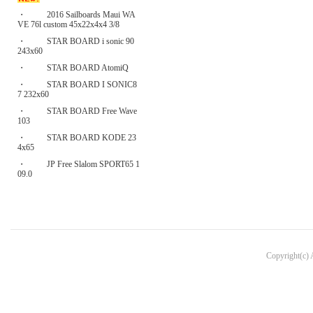
・
2016 Sailboards Maui WA
VE 76l custom 45x22x4x4 3/8
・
STAR BOARD i sonic 90
243x60
・
STAR BOARD AtomiQ
・
STAR BOARD I SONIC8
7 232x60
・
STAR BOARD Free Wave
103
・
STAR BOARD KODE 23
4x65
・
JP Free Slalom SPORT65 1
09.0
Copyright(c)