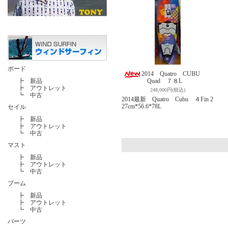
ボード
2014 Quatro CUBU
┣
新品
Quad ７８L
┣
アウトレット
248,000円(税込)
┗
中古
2014最新 Quatro Cubu ４Fin 2
27cm*56.6*78L
セイル
┣
新品
┣
アウトレット
┗
中古
マスト
┣
新品
┣
アウトレット
┗
中古
ブーム
┣
新品
┣
アウトレット
┗
中古
パーツ