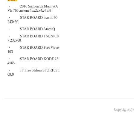
・
2016 Sailboards Maui WA
VE 76l custom 45x22x4x4 3/8
・
STAR BOARD i sonic 90
243x60
・
STAR BOARD AtomiQ
・
STAR BOARD I SONIC8
7 232x60
・
STAR BOARD Free Wave
103
・
STAR BOARD KODE 23
4x65
・
JP Free Slalom SPORT65 1
09.0
Copyright(c)