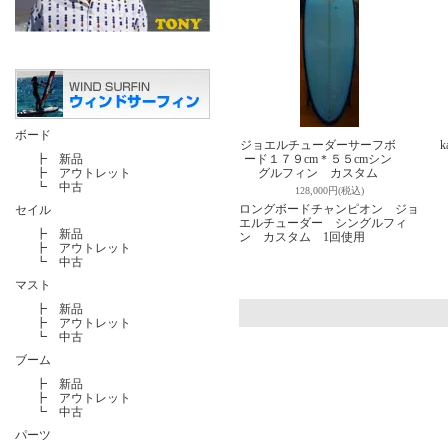
ボード
ジョエルチューダーサーフボ
k
┣
新品
ード１７９cm＊５５cmシン
┣
アウトレット
グルフィン カスタム
┗
中古
128,000円(税込)
ロングボードチャンピオン ジョ
セイル
エルチューダー シングルフィ
┣
新品
ン カスタム 1回使用
┣
アウトレット
┗
中古
マスト
┣
新品
┣
アウトレット
┗
中古
ブーム
┣
新品
┣
アウトレット
┗
中古
パーツ