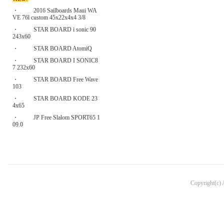
・
2016 Sailboards Maui WA
VE 76l custom 45x22x4x4 3/8
・
STAR BOARD i sonic 90
243x60
・
STAR BOARD AtomiQ
・
STAR BOARD I SONIC8
7 232x60
・
STAR BOARD Free Wave
103
・
STAR BOARD KODE 23
4x65
・
JP Free Slalom SPORT65 1
09.0
Copyright(c)