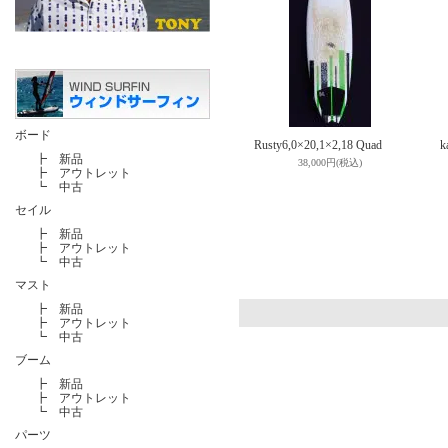
ボード
Rusty6,0×20,1×2,18 Quad
k
┣
新品
38,000円(税込)
┣
アウトレット
┗
中古
セイル
┣
新品
┣
アウトレット
┗
中古
マスト
┣
新品
┣
アウトレット
┗
中古
ブーム
┣
新品
┣
アウトレット
┗
中古
パーツ