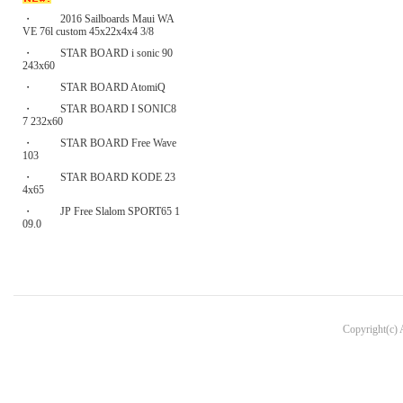
・
2016 Sailboards Maui WA
VE 76l custom 45x22x4x4 3/8
・
STAR BOARD i sonic 90
243x60
・
STAR BOARD AtomiQ
・
STAR BOARD I SONIC8
7 232x60
・
STAR BOARD Free Wave
103
・
STAR BOARD KODE 23
4x65
・
JP Free Slalom SPORT65 1
09.0
Copyright(c)