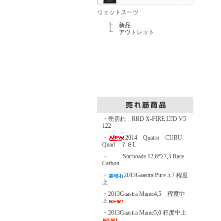
ウェットスーツ
┣
新品
┗
アウトレット
・売切れ RRD X-FIRE LTD V5
122
・
2014 Quatro CUBU
Quad ７８L
・
Starboads 12,6*27,5 Race
Carbon
・
2013Gaastra Pure 5,7 程度
上
・2013Gaastra Manic4,5 程度中
上
・2013Gaastra Manic5,0 程度中上