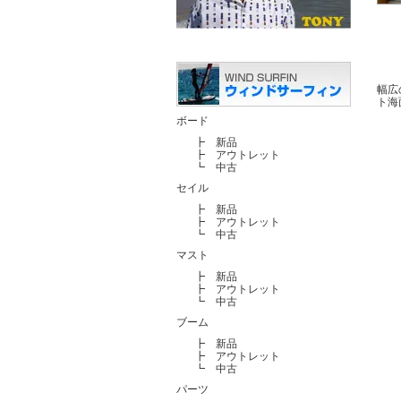
幅広
ト海
ボード
┣
新品
┣
アウトレット
┗
中古
セイル
┣
新品
┣
アウトレット
┗
中古
マスト
┣
新品
┣
アウトレット
┗
中古
ブーム
┣
新品
┣
アウトレット
┗
中古
パーツ