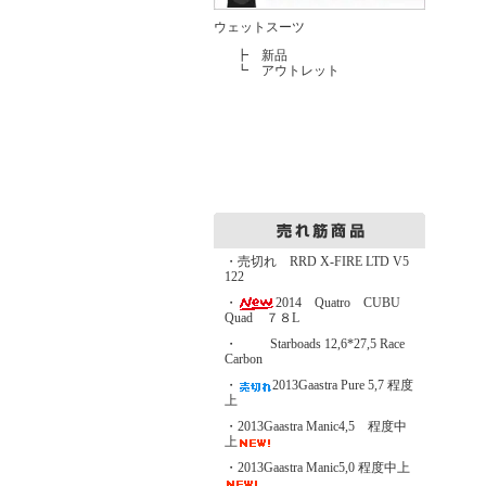
ウェットスーツ
┣
新品
┗
アウトレット
・売切れ RRD X-FIRE LTD V5
122
・
2014 Quatro CUBU
Quad ７８L
・
Starboads 12,6*27,5 Race
Carbon
・
2013Gaastra Pure 5,7 程度
上
・2013Gaastra Manic4,5 程度中
上
・2013Gaastra Manic5,0 程度中上